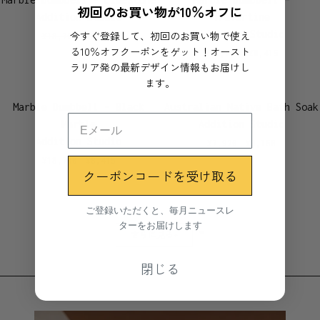
初回のお買い物が10％オフに
Addition Studio
Travertine
Addition Studio
今すぐ登録して、初回のお買い物で使え
¥
18,700
¥
8,415
る10％オフクーポンをゲット！オースト
¥
18,700
¥
8,415
ラリア発の最新デザイン情報もお届けし
ます。
Marble Dumbbell – Black
Australian Native Bath Soak
Marble
Addition Studio
Addition Studio
¥
7,920
¥
3,168
¥
18,700
¥
8,415
クーポンコードを受け取る
ご登録いただくと、毎月ニュースレ
ターをお届けします
40
さらに見る→
閉じる