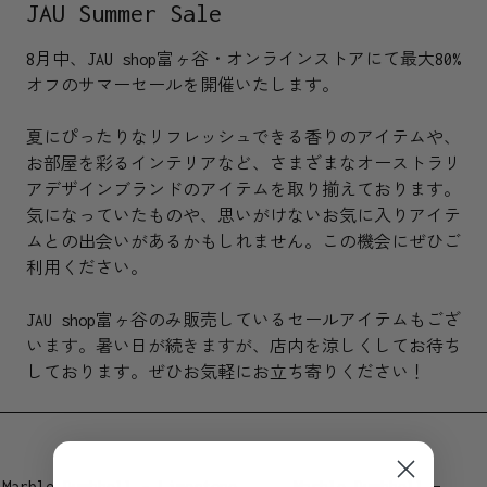
JAU Summer Sale
8月中、JAU shop富ヶ谷・オンラインストアにて最大80%
オフのサマーセールを開催いたします。
夏にぴったりなリフレッシュできる香りのアイテムや、
お部屋を彩るインテリアなど、さまざまなオーストラリ
アデザインブランドのアイテムを取り揃えております。
気になっていたものや、思いがけないお気に入りアイテ
ムとの出会いがあるかもしれません。この機会にぜひご
利用ください。
JAU shop富ヶ谷のみ販売しているセールアイテムもござ
います。暑い日が続きますが、店内を涼しくしてお待ち
しております。ぜひお気軽にお立ち寄りください！
Marble Dumbbell – Limestone
Marble Dumbbell –