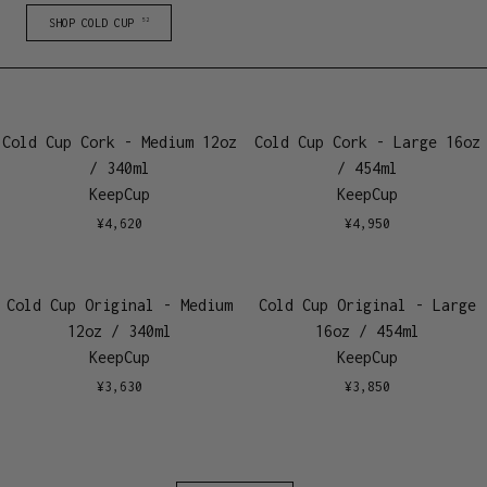
SHOP COLD CUP
52
Cold Cup Cork - Medium 12oz
Cold Cup Cork - Large 16oz
/ 340ml
/ 454ml
KeepCup
KeepCup
¥
4,620
¥
4,950
Cold Cup Original - Medium
Cold Cup Original - Large
12oz / 340ml
16oz / 454ml
KeepCup
KeepCup
¥
3,630
¥
3,850