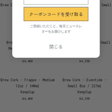
Brew Cork - Geisha - Medium
Brew Cork - Peacock - Small
12oz / 340ml
8oz / 227ml
クーポンコードを受け取る
KeepCup
KeepCup
¥
4,400
¥
4,290
ご登録いただくと、毎月ニュースレ
ターをお届けします
Brew Cork - Peacock -
Brew Cork - Frappe - Small
閉じる
Medium 12oz / 340ml
8oz / 227ml
KeepCup
KeepCup
¥
4,400
¥
4,290
Brew Cork - Frappe - Medium
Brew Cork - Eventide -
12oz / 340ml
Small 8oz / 227ml
KeepCup
KeepCup
¥
4,400
¥
4,290