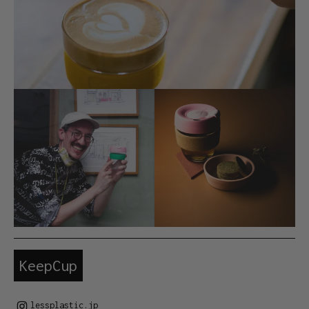
KeepCup
lessplastic.jp