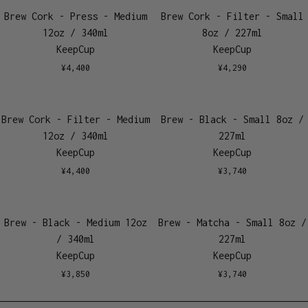
Brew Cork - Press - Medium
Brew Cork - Filter - Small
12oz / 340ml
8oz / 227ml
KeepCup
KeepCup
¥
4,400
¥
4,290
Brew Cork - Filter - Medium
Brew - Black - Small 8oz /
12oz / 340ml
227ml
KeepCup
KeepCup
¥
4,400
¥
3,740
Brew - Black - Medium 12oz
Brew - Matcha - Small 8oz /
/ 340ml
227ml
KeepCup
KeepCup
¥
3,850
¥
3,740