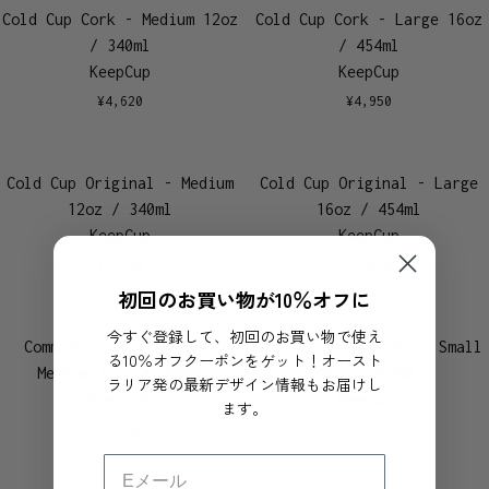
Cold Cup Cork - Medium 12oz
Cold Cup Cork - Large 16oz
/ 340ml
/ 454ml
KeepCup
KeepCup
¥
4,620
¥
4,950
Cold Cup Original - Medium
Cold Cup Original - Large
12oz / 340ml
16oz / 454ml
KeepCup
KeepCup
¥
3,630
¥
3,850
初回のお買い物が10％オフに
今すぐ登録して、初回のお買い物で使え
Commuter - Chocolate -
Brew Cork - Geisha - Small
る10％オフクーポンをゲット！オースト
Medium 12oz / 340ml
8oz / 227ml
ラリア発の最新デザイン情報もお届けし
KeepCup
KeepCup
ます。
¥
5,940
¥
4,290