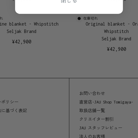
れ
在庫切れ
ine blanket - Whipstitch
Original blanket - Or
Seljak Brand
Whipstitch
Seljak Brand
¥
42,900
¥
42,900
お問い合わせ
ーポリシー
直営店-JAU Shop Tomigaya-
法に基づく表記
取扱店舗一覧
クリエイター割引
JAU スタッフレビュー
法人のお客様