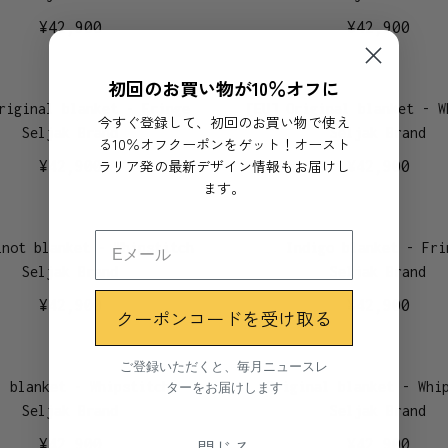
¥
42,900
¥
42,900
初回のお買い物が10％オフに
riginal blanket - Fringe
[EU] Original blanket - W
今すぐ登録して、初回のお買い物で使え
Seljak Brand
Seljak Brand
る10％オフクーポンをゲット！オースト
ラリア発の最新デザイン情報もお届けし
¥
42,900
¥
42,900
ます。
inot blanket - Whipstitch
Indigo blanket - Fri
Seljak Brand
Seljak Brand
¥
42,900
¥
42,900
クーポンコードを受け取る
ご登録いただくと、毎月ニュースレ
ターをお届けします
l blanket - Whipstitch
Original blanket - Whi
Seljak Brand
Seljak Brand
閉じる
¥
42,900
¥
42,900