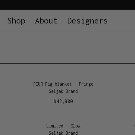
Shop
About
Designers
[EU] Fig blanket - Fringe
Seljak Brand
¥
42,900
Limited - Glow
Seljak Brand