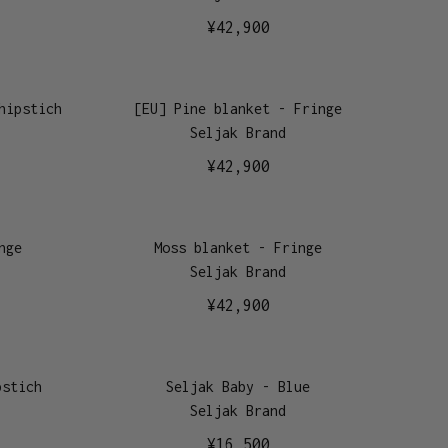
¥
42,900
hipstich
[EU] Pine blanket - Fringe
Seljak Brand
¥
42,900
nge
Moss blanket - Fringe
Seljak Brand
¥
42,900
pstich
Seljak Baby - Blue
Seljak Brand
¥
16,500