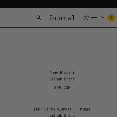
Journal
カート
0
Dune blanket
Seljak Brand
¥
35,200
[EU] Earth blanket - Fringe
Seljak Brand