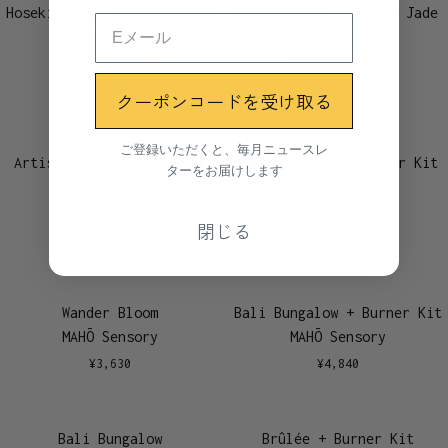
Hoseki Mari - Lapis Lazuli
Hoseki Mari - Yellow Jade
Crystal
Crystal
MAHŌ Sensory
MAHŌ Sensory
¥
8,800
¥
8,800
クーポンコードを受け取る
ご登録いただくと、毎月ニュースレ
Artisan Leather + Burner
Wander Bloom + Burner Kit
ターをお届けします
Kit
MAHŌ Sensory
MAHŌ Sensory
¥
4,840
閉じる
¥
4,840
Wander Bloom
Bali Bungalow + Burner Kit
MAHŌ Sensory
MAHŌ Sensory
¥
3,630
¥
4,840
Bali Bungalow
Brûlée + Burner Kit