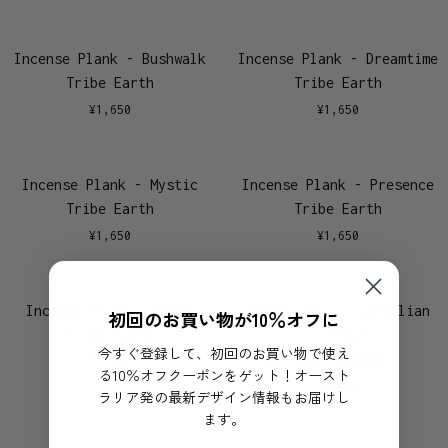
Incense Plank - Bushwalk
Incense Plank - Dreamtime
Tribe Earth
Tribe Earth
¥
1,650
¥
1,650
Incense Plank - Mystic
Incense Plank - Presence
Tribe Earth
Tribe Earth
¥
1,650
¥
1,650
Incense Plank - Renew
Hoseki Mari - Carnelian
初回のお買い物が10％オフに
Tribe Earth
Crystal
今すぐ登録して、初回のお買い物で使え
MAHŌ Sensory
¥
1,650
る10％オフクーポンをゲット！オースト
¥
8,800
ラリア発の最新デザイン情報もお届けし
ます。