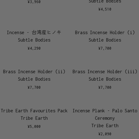
Subtle Bodies
¥
3,960
¥
4,510
Incense - 台湾産ヒノキ
Brass Incense Holder (i)
Subtle Bodies
Subtle Bodies
¥
4,290
¥
7,700
Brass Incense Holder (ii)
Brass Incense Holder (iii)
Subtle Bodies
Subtle Bodies
¥
7,700
¥
7,700
Tribe Earth Favourites Pack
Incense Plank - Palo Santo
Tribe Earth
Ceremony
Tribe Earth
¥
5,000
¥
2,090