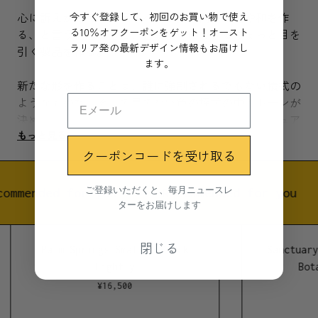
今すぐ登録して、初回のお買い物で使え
心に訴えかけてくるデザインは質の高い生活や和を作
る10％オフクーポンをゲット！オースト
る、と言う信念のもと、普段使いのできるちょっと目を
ラリア発の最新デザイン情報もお届けし
引く製品を作る。
ます。
新たな形を作ることは、誰に強制されるでもない儀式の
ようなものだ。そして果てない色の探求の中でトーンが
決められていく。Tone Planterは自然の色合いのニュア
もっと見る
ンスと、土を活かした元の色を調和させて作られてい
クーポンコードを受け取る
る。地平線まで響き渡り、世界を一周するような美しさ
を目指した。
ご登録いただくと、毎月ニュースレ
ommended for you
Recommended for you
ターをお届けします
パウダーコーティングアルミニウム
オーストラリアデザイン
プランターや置物として
閉じる
Palm Springs Small - Black
Sanctuary
室内屋外兼用
Lightly
Bota
2018年シンディ・リー・デイビスによるLightlyのため
¥
16,500
のデザイン