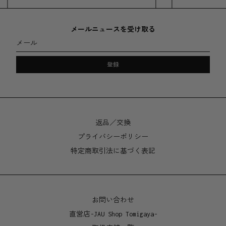
素材
パウダーコートアルミニウム
メールニュースを受け取る
メール
サイズ
登録
直径 250 x 高さ 216mm
水抜き穴直径 7mm
返品／交換
プライバシーポリシー
特定商取引法に基づく表記
お問い合わせ
直営店-JAU Shop Tomigaya-