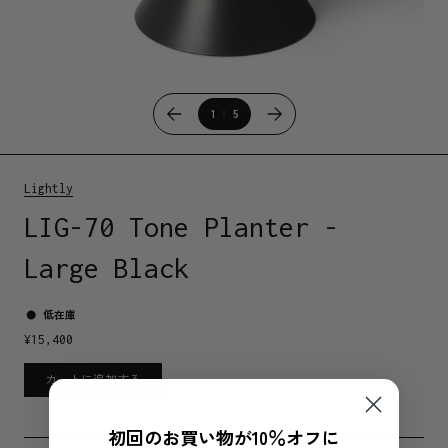
1
5
Lightly
LIG-70 Tone Planter -
Large Black
低在庫
¥
15,400
カートに追加する
初回のお買い物が10％オフに