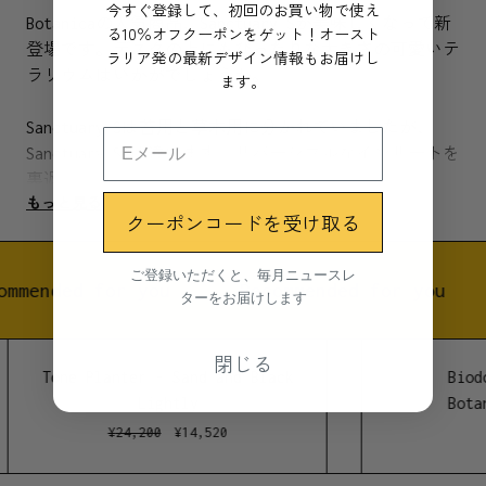
今すぐ登録して、初回のお買い物で使え
Botanicaの人気商品、Sanctuary Sが美味しくなって新
る10％オフクーポンをゲット！オースト
登場です。デスクの上にもぴったりな大きさの可愛いテ
ラリア発の最新デザイン情報もお届けし
ラリウムはいかがでしょうか。
ます。
Sanctuary Sは苔用と草木用に分かれていましたが、
Sanctuary S2は違います。リバーシブルなインサートを
裏返せば苔にも草木にも使えるのです。
もっと見る
クーポンコードを受け取る
小さな温室のような空間で内部の湿度を保ち、水やりの
手間を大きく減らせます。蒸発した水はガラスの天井に
ご登録いただくと、毎月ニュースレ
溜まり、それが突起を伝ってまた植物へと落ちるので
ommended for you
Recommended for you
ターをお届けします
す。地表の水分が蒸発して雲になってまた降り注ぐのに
近い状態を保っています。通気口を開閉できるので、湿
閉じる
度のコントロールも簡単です。
Tone Planter - Sand and Black
Biodo
Lightly
Botan
お家にも職場にも、そして可愛いギフトとしてもミニチ
¥
24,200
¥
14,520
ュアな世界をお一ついかがでしょうか。