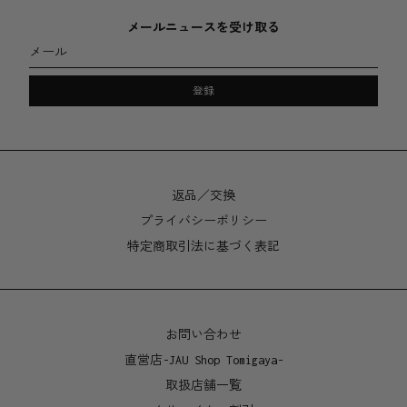
素材
メールニュースを受け取る
アクリルトップ
メール
シリコンベース
登録
サイズ
Ø90 x 87mm
製造地
返品／交換
プライバシーポリシー
アデレード、オーストラリア
特定商取引法に基づく表記
お問い合わせ
直営店-JAU Shop Tomigaya-
取扱店舗一覧