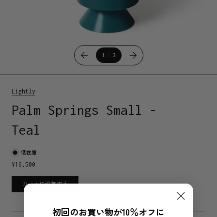
1
3
Lightly
Palm Springs Small -
Teal
低在庫
¥
16,500
カートに追加する
初回のお買い物が10％オフに