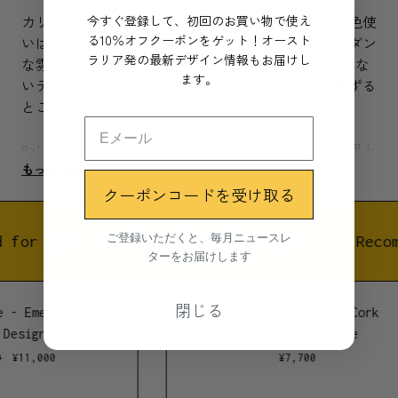
今すぐ登録して、初回のお買い物で使え
カリフォルニア州パームスプリングの街並みやその色使
る10％オフクーポンをゲット！オースト
いは機能的であり、ミッドセンチュリーのようなモダン
ラリア発の最新デザイン情報もお届けし
な雰囲気も醸し出す。それはLightlyの時代に流されな
ます。
いデザインの考え方や実用的な美しさに、大いに通ずる
ところがある。
Palm Springs planterの色合いや形は、まるで自然界と
もっと見る
人工的な世界の間を自由に旅しているかのようである。
クーポンコードを受け取る
スピン加工された金属にパウダーコーティングを施して
製作されている。室内でも屋外でも使用が可能だ。
ご登録いただくと、毎月ニュースレ
 for you
Recommended for you
Recom
ターをお届けします
シンディ・リー・デイビスがLightlyのために2016年に
デザインした。
閉じる
 - Emerald
Sanctuary M Arid - Cork
素材
Designs
Botanica Boutique
パウダーコートアルミニウム
¥
11,000
¥
7,700