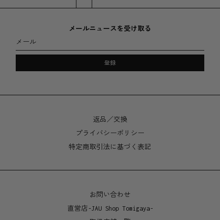
サイズ
直径 150 x 高さ 210mm
メールニュースを受け取る
メール
水抜き穴直径 7mm
登録
返品／交換
プライバシーポリシー
特定商取引法に基づく表記
お問い合わせ
直営店-JAU Shop Tomigaya-