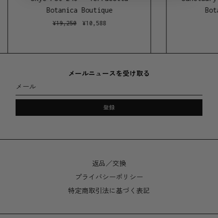
ろん、写真にある商品ともどこか違うオリジナリティが
Botanica Boutique
Bot
お客様に届きます。
¥
19,250
¥
10,588
Capra Designsでは、無駄を最小限に抑え、最高の品質
を作り出すことをモットーにしています。それを可能に
するのが、ハンドメイドと少量生産です。一つひとつが
手作りであるため在庫にも限りがあります。
メールニュースを受け取る
メール
素材
登録
樹脂
サイズ
鉢 13cm X 13cm
返品／交換
トレイ 13cm X 5cm
プライバシーポリシー
特定商取引法に基づく表記