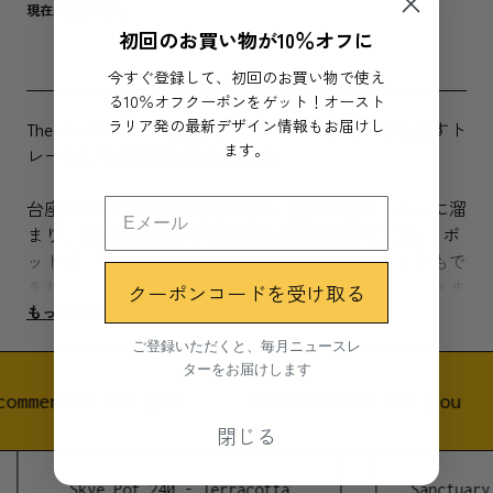
現在欠品中です。
初回のお買い物が10％オフに
今すぐ登録して、初回のお買い物で使え
る10％オフクーポンをゲット！オースト
ラリア発の最新デザイン情報もお届けし
The Archie Potの台座は美しいだけでなく、水を逃すト
ます。
レーとしての機能も果たします。
台座の上のポットには穴があり、流れた水はトレーに溜
まり、植物の根における適切な水分量を保ちます。 ポ
ットは、そのまま土を入れて植木鉢として使うこともで
クーポンコードを受け取る
きれば、植木鉢を入れる入れ物として使うこともできま
もっと見る
す。
ご登録いただくと、毎月ニュースレ
ターをお届けします
オーストラリアで手掛けられているCapra Designsの製
品は、すべて手作りでできています。色や模様のパター
commended for you
Recommended for you
ンが不規則に施されていることからも、手作りというこ
閉じる
とが手にとってわかるでしょう。 似ていても、何もか
もが全く同じという商品は一つとしてありません。もち
Skye Pot 240 - Terracotta
Sanctuary