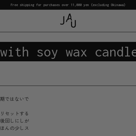
Free shipping for purchases over 11,000 yen (excluding Okinawa)
with soy wax candl
期ではないで
リセットする
後回しにしが
ほんの少しス