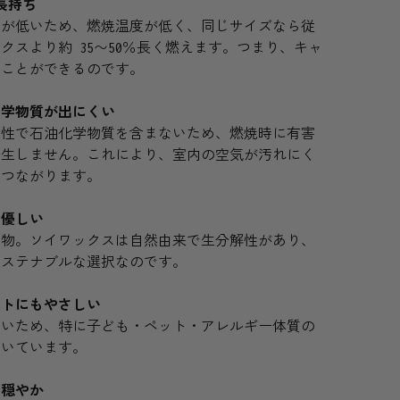
長持ち
点が低いため、燃焼温度が低く、同じサイズなら従
クスより約 35〜50％長く燃えます。つまり、キャ
むことができるのです。
化学物質が出にくい
物性で石油化学物質を含まないため、燃焼時に有害
発生しません。これにより、室内の空気が汚れにく
につながります。
に優しい
作物。ソイワックスは自然由来で生分解性があり、
サステナブルな選択なのです。
ットにもやさしい
ないため、特に子ども・ペット・アレルギー体質の
向いています。
で穏やか