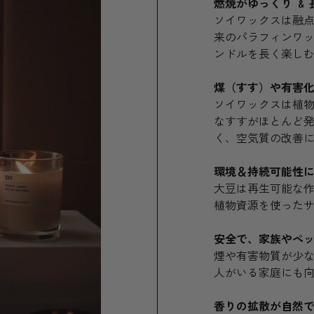
燃焼がゆっくり & 
ソイワックスは融
来のパラフィンワッ
ンドルを長く楽し
煤（すす）や有害
ソイワックスは植
なすすがほとんど
く、空気質の改善
環境＆持続可能性
大豆は再生可能な
植物資源を使った
安全で、家族やペ
煙や有害物質が少
人がいる家庭にも
香りの拡散が自然