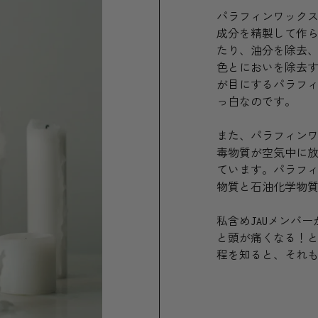
パラフィンワック
成分を精製して作
たり、油分を除去
色とにおいを除去
が目にするパラフ
っ白なのです。
また、パラフィン
毒物質が空気中に
ています。パラフィ
物質と石油化学物
私含めJAUメンバ
と頭が痛くなる！
程を知ると、それ