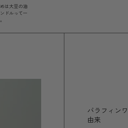
めは大豆の油
ンドルって一
。
パラフィン
由来