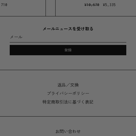
ルオイル、芯には天然繊維のコットンを使用。
710
¥
10,670
¥
5,335
サイズ
メールニュースを受け取る
幅 7cm × 高さ9cm
メール
純量 250g
登録
燃焼時間 約35〜40時間
製造地
バイロンベイ、オーストラリア
返品／交換
プライバシーポリシー
特定商取引法に基づく表記
お問い合わせ