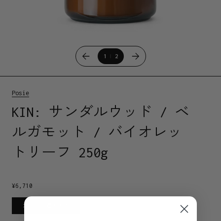
1
2
Posie
KIN: サンダルウッド / ベ
ルガモット / バイオレッ
トリーフ 250g
¥
6,710
カートに追加する