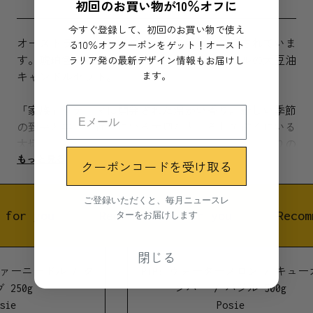
初回のお買い物が10％オフに
今すぐ登録して、初回のお買い物で使え
る10％オフクーポンをゲット！オースト
オーストラリア・バイロンベイで手作り生産されていま
ラリア発の最新デザイン情報もお届けし
す。琥珀色の瓶に詰められた、100%ナチュラルの大豆油
ます。
キャンドルセット。
「家族」をテーマに開発された温かい香り。新しい季節
の到来と共に、近くにいる大切な人、そして遠くにいる
大切な人にまで思いを馳せてみませんか？温かい香りの
もっと見る
サンダルウッド（白檀）の上には明るくて爽快なベルガ
クーポンコードを受け取る
モットがあり、バイオレットリーフ（すみれの葉）が更
に混ざり合い絶妙なブレンドを生み出します。
ご登録いただくと、毎月ニュースレ
ターをお届けします
 for you
Recommended for you
Recom
香りのトーン： あたたかい / アーシー / 複雑
閉じる
素材
ファーニードル / ク
PIP: ウォーターメロン / キュー
250g
ンバー / バジル 500g
キャンドルには100%ナチュラルの大豆油でつくられたプ
sie
Posie
レミアムグレードのフレグランスオイルとエッセンシャ