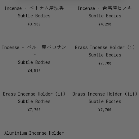
Incense - ベトナム産沈香
Incense - 台湾産ヒノキ
Subtle Bodies
Subtle Bodies
¥
3,960
¥
4,290
Incense - ペルー産パロサン
Brass Incense Holder (i)
ト
Subtle Bodies
Subtle Bodies
¥
7,700
¥
4,510
Brass Incense Holder (ii)
Brass Incense Holder (iii)
Subtle Bodies
Subtle Bodies
¥
7,700
¥
7,700
Aluminium Incense Holder