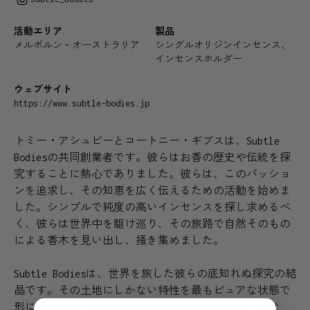
活動エリア
製品
メルボルン・オーストラリア
シングルオリジンインセンス、
インセンスホルダー
ウェブサイト
https://www.subtle-bodies.jp
トミー・アシュビーとコートニー・ギブスは、Subtle
Bodiesの共同創業者です。彼らはお香の歴史や伝統を探
究することに熱心でありました。彼らは、このパッショ
ンを追求し、その知恵を広く伝えるための活動を始めま
した。シンプルで純度の高いインセンスを探し求めるべ
く、彼らは世界中を駆け巡り、その旅路で自然そのもの
による香木を見い出し、掻き集めました。
Subtle Bodiesは、世界を旅した彼らの底知れぬ探究の結
晶です。その土地にしかない特性を最もピュアな状態で
形にするため、香木を複数混ぜるようなことは一切せ