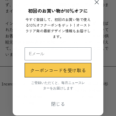
ず、ひとつの産地で採れた一種類の貴重な香木をそのま
初回のお買い物が10％オフに
まインセンスに落とし込んでいます。
今すぐ登録して、初回のお買い物で使え
インセンスに香料やオイルは一切含まれておらず、選ば
る10％オフクーポンをゲット！オースト
れた香木とつなぎの役割を果たすタブノキだけを用いて
ラリア発の最新デザイン情報もお届けし
ます。
お香を作っています。アシュビーとギブスは、木材の供
給元である森林環境の持続可能性についても永く見据え
て、森の再生に定評と実績のある場所を思慮深く選んで
います。
クーポンコードを受け取る
ご登録いただくと、毎月ニュースレ
Incense - オーストラリア産
Incense - 韓国産赤杉
ターをお届けします
白檀
Subtle Bodies
Subtle Bodies
¥
3,960
閉じる
¥
3,960