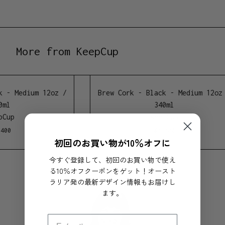
More from KeepCup
 - Medium 12oz /
Brew Cork - Black - Medium 12oz /
ml
340ml
Cup
KeepCup
00
¥
4,400
初回のお買い物が10％オフに
今すぐ登録して、初回のお買い物で使え
る10％オフクーポンをゲット！オースト
ラリア発の最新デザイン情報もお届けし
ます。