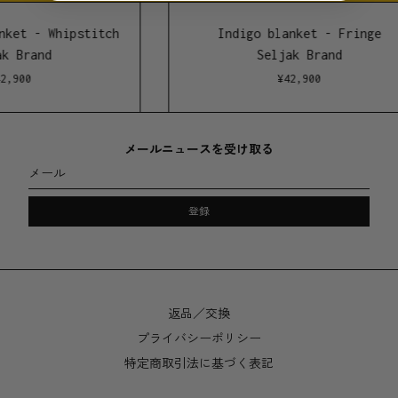
nket - Whipstitch
Indigo blanket - Fringe
- 190cm x 152cm
k Brand
Seljak Brand
- 無染色、かがり縫いまたはフリンジ
2,900
¥
42,900
- 70% リサイクルメリノウール
- 30％ リサイクルされたアルパカ、モヘア、ポリエス
テルの混合
- オーストラリア タスマニア製
メールニュースを受け取る
- 再利用品 長持ち 道徳的
メール
セルジャックブランドの環境に優しいブランケットは耐
登録
久性に優れているため、ソファやベッドだけではなくピ
クニックやキャンプでもお使い頂けます。
取り扱い方法: 本製品は自然抗菌されており、天日干し
返品／交換
が最も効果的で環境に優しい方法です。シミや汚れが付
プライバシーポリシー
着した場合は、ぬるい石鹸水で染み抜きを行なってくだ
さい。洗濯機を使わないことで長持ちし、電気や水の消
特定商取引法に基づく表記
費を抑えることができますが、ご利用の際には必ず30℃