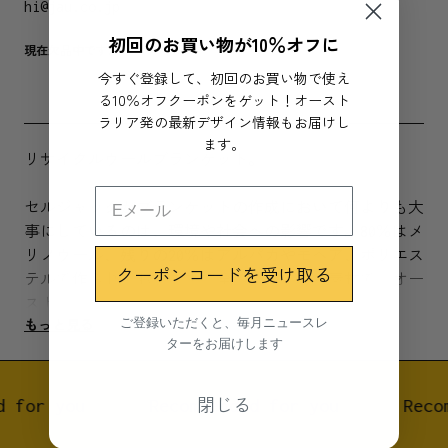
hi@jau.co.jp
初回のお買い物が10％オフに
現在欠品中です。
今すぐ登録して、初回のお買い物で使え
る10％オフクーポンをゲット！オースト
ラリア発の最新デザイン情報もお届けし
ます。
リサイクルウールブランケット。
セルジャックがブランケットの作成において何よりも大
事にしているのは、環境や社会への影響です。80％はメ
リノウール、残りの20％はアルパカやモヘア、ポリエス
クーポンコードを受け取る
テルで作られております。全てリサイクル素材で、オー
ストラリア製です。
ご登録いただくと、毎月ニュースレ
もっと見る
ターをお届けします
Original blanket は高級で耐久性のある毛布で、アウ
トドアにも家庭用としても、また、その他考えうるすべ
ての用途としてご利用できます。当製品は他の製品の加
閉じる
 for you
Recommended for you
Recom
工残材をリサイクルして作られているため、ひとつひと
つ色や触り心地などが微妙に異なります。