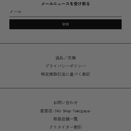
６０本入り。それぞれの燃焼時間は３０分。
メールニュースを受け取る
計３０時間のアロマ体験をお楽しみ頂けます。
メール
使用方法
登録
お香の先端に火をつけます。口で吹くか手で扇いで火を
消してください。お香からは輝く残火が発され、そこか
ら煙と共に香りが漂い出します。燻るお香を MAHŌのお
返品／交換
香立てに立てかけて、あとはたっぷりとリラックスして
プライバシーポリシー
ください。
特定商取引法に基づく表記
ちょっとした情報
より広い空間に届かせるためには、お好みに合わせて複
数のお香に火をつけて濃度の高い香りをお楽しみくださ
お問い合わせ
い。
直営店-JAU Shop Tomigaya-
取扱店舗一覧
煙の香りを抑えるには、お香を自分から離れた場所に置
クリエイター割引
いてください。