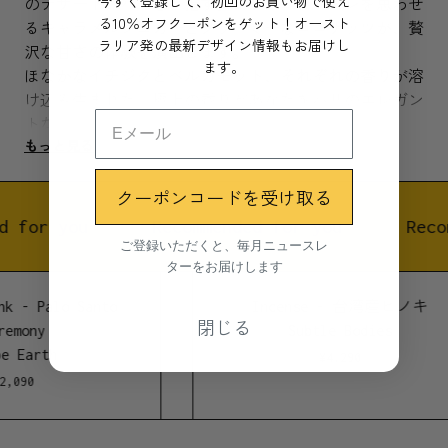
今すぐ登録して、初回のお買い物で使え
のデザート・バーを目指す。クリームブリュレを思わせ
る10％オフクーポンをゲット！オースト
るキャラメルシュガーとクリーミーなココナッツが、贅
ラリア発の最新デザイン情報もお届けし
沢な甘さの体験を演出します。
ます。
ほなかなイチジクとベルガモット、それぞれの香りが溶
け込み生まれた、極上の香りがあなたをパリのエレガン
トな世界に誘います。
もっと見る
トップノート
クーポンコードを受け取る
クリーム
イチジク
d for you
Recommended for you
Reco
ご登録いただくと、毎月ニュースレ
ターをお届けします
ミドルノート
ココナッツ
nk - Palo Santo
Incense - 台湾産ヒノキ
ベルガモット
閉じる
remony
Subtle Bodies
e Earth
¥
4,290
ベースノート
2,090
ベチバー
シダー