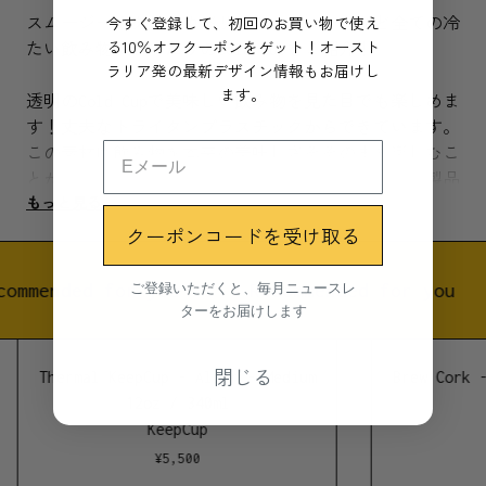
今すぐ登録して、初回のお買い物で使え
スムージーやタピオカドリンク、ジュースなど全ての冷
る10％オフクーポンをゲット！オースト
たい飲み物にぴったりのCold Cupをご紹介！
ラリア発の最新デザイン情報もお届けし
ます。
透明のCold Cupで美味しい飲み物を見た目でも楽しめま
す！丈夫なトライタンプラスチックからできています。
この素材は飲み物を本来の美味しさそそのまま楽しむこ
とができること以外にも、BPS、BPAフリーでもある製品
もっと見る
です。
クーポンコードを受け取る
ガスケットがついた中身が漏れにくいストロー用の蓋が
ついています。シリコンガスケットは取り外し可能で清
ご登録いただくと、毎月ニュースレ
commended for you
Recommended for you
潔にお手入れができます。
ターをお届けします
ストローも付属しています。
閉じる
Thermal KeepCup - Alder - Medium
Brew Cork -
12oz / 340ml
KeepCupはモジュラー型の製品展開のため、Cold Cupの
KeepCup
蓋はBrewシリーズのS
¥
5,500
からLサイズにも対応しています。