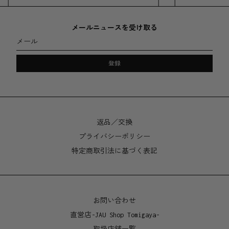
お手入れ：
食器洗い機での洗浄では、他の食器の油などによりプラ
メールニュースを受け取る
スチックが曇る可能性があるため、やさしい手洗いを推
メール
奨しています。蓋を外した状態であれば 100°C / 212°F
まで電子レンジの使用が可能です。
登録
カップの破損を防ぐため、冷凍庫には入れないでくださ
い。
素材
返品／交換
トライタン・コポリエステル再利用可能カップ、プラス
プライバシーポリシー
チック・コポリエステル蓋/ストロー、シリコンガスケ
特定商取引法に基づく表記
ット
サイズ
お問い合わせ
高さ：
12oz - 171mm（ストロー込み）、111mm（蓋なし）
直営店-JAU Shop Tomigaya-