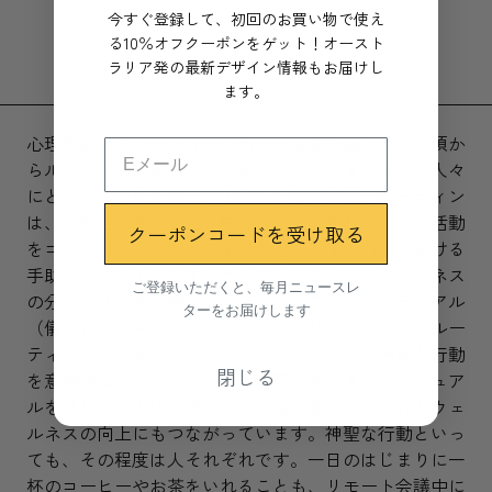
今すぐ登録して、初回のお買い物で使え
る10％オフクーポンをゲット！オースト
ラリア発の最新デザイン情報もお届けし
ます。
心理学者はまた、2020年の新しい常態を鑑みて、日頃か
らルーティンのある生活を送ることが今まで以上に人々
にとって大切になることを認識しています。ルーティン
は、不安定な時代を生き抜くために必要な「自らの活動
クーポンコードを受け取る
をコントロールしながら幸福を追求をする力」における
手助けをしてくれます。セルフケアを含めたウェルネス
ご登録いただくと、毎月ニュースレ
の分野では、ある種のルーティンのことを「リチュアル
ターをお届けします
（儀式）」と呼ぶことがあります。リチュアルは、ルー
ティンより一層パーソナルで、本人にとって神聖な行動
閉じる
を意識的に行っているという側面があります。リチュア
ルを通じて、人は日頃から心を落ち着かせ、それがウェ
ルネスの向上にもつながっています。神聖な行動といっ
ても、その程度は人それぞれです。一日のはじまりに一
杯のコーヒーやお茶をいれることも、リモート会議中に