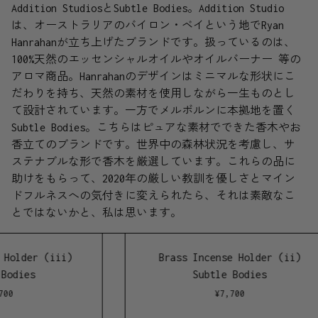
Addition StudiosとSubtle Bodies。Addition Studio
は、オーストラリアのバイロン・ベイという地でRyan
Hanrahanが立ち上げたブランドです。扱っているのは、
100%天然のエッセンシャルオイルやオイルバーナー 等の
アロマ商品。Hanrahanのデザインはミニマルな形状にこ
だわりを持ち、天然の素材を使用しながら一生ものとし
て設計されています。一方でメルボルンに本拠地を置く
Subtle Bodies。こちらはピュアな素材でできた香木やお
香立てのブランドです。世界中の森林状況を考慮し、サ
ステナブルな形で香木を厳選しています。これらの品に
助けをもらって、2020年の厳しい教訓を優しさとマイン
ドフルネスへの気付きに変えられたら、それは素敵なこ
とではないかと、私は思います。
lder (iii)
Brass Incense Holder (ii)
dies
Subtle Bodies
¥
7,700