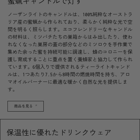
蜜蝋キャンドルで灯す
ノーザンライトのキャンドルは、100%純粋なオーストラ
リア産の蜜蝋から作られており、柔らかく純粋な光で空
間を明るく照らします。エコフレンドリーなキャンドル
の材料は、ミツバチたちの巣箱からはみ出したり、使わ
れなくなった巣房の蓋の部分などのミツロウを手作業で
集めた余った蜜を持続可能に調達し、蜂のコロニーを保
護し育成することに重点を置く養蜂家と協力して作られ
ています。6個入りで提供されるティーライトキャンド
ルは、1つあたり7.5から8時間の燃焼時間を持ち、アロ
マオイルバーナーに最適な暖かく自然な光を提供しま
す。
商品を見る
21
保温性に優れたドリンクウェア