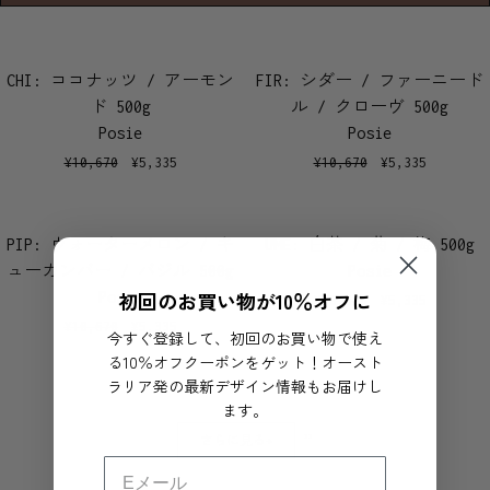
CHI: ココナッツ / アーモン
FIR: シダー / ファーニード
ド 500g
ル / クローヴ 500g
Posie
Posie
¥
10,670
¥
5,335
¥
10,670
¥
5,335
PIP: ウォーターメロン / キ
UME: 白茶 / 菊 / 梅 500g
ューカンバー / バジル 500g
Posie
初回のお買い物が10％オフに
Posie
¥
10,670
¥
5,335
¥
10,670
¥
5,335
今すぐ登録して、初回のお買い物で使え
る10％オフクーポンをゲット！オースト
ラリア発の最新デザイン情報もお届けし
ます。
33
さらに見る→