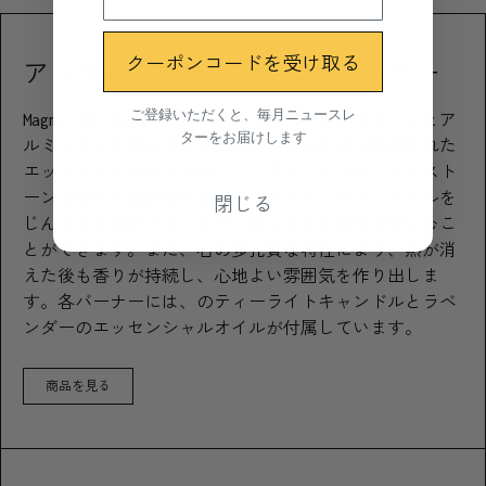
クーポンコードを受け取る
アロマに包まれる、オイルバーナー
ご登録いただくと、毎月ニュースレ
Magma Oil Burnerは、天然のトラバーチンストーンとア
ターをお届けします
ルミニウムを組み合わせた、シンプルながら洗練された
エッセンシャルオイルバーナーです。トラバーチンスト
閉じる
ーンは優れた熱分散性を持ち、エッセンシャルオイルを
じんわり拡散させることで、ゆっくりと香りを楽しむこ
とができます。また、石の多孔質な特性により、熱が消
えた後も香りが持続し、心地よい雰囲気を作り出しま
す。各バーナーには、のティーライトキャンドルとラベ
ンダーのエッセンシャルオイルが付属しています。
商品を見る