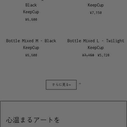
Black
KeepCup
KeepCup
¥
7,150
¥
6,600
Bottle Mixed M - Black
Bottle Mixed L - Twilight
KeepCup
KeepCup
¥
6,600
¥
7,150
¥
5,720
25
さらに見る→
心温まるアートを