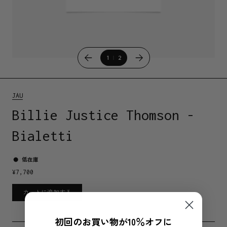
1
2
JAU
Billie Justice Thomson -
Bialetti
低在庫
¥
7,700
カートに追加する
初回のお買い物が10％オフに