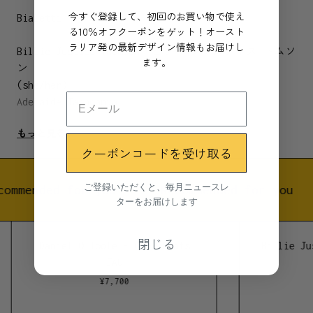
今すぐ登録して、初回のお買い物で使え
Bialetti
る10％オフクーポンをゲット！オースト
ラリア発の最新デザイン情報もお届けし
Billie Justice Thomson ビリー ジャスティス トムソ
ます。
ン
(she/her)
Adelaide/Tarndanya
もっと見る
Billie Justice Thomsonはアデレード/ターンダ二ャを
クーポンコードを受け取る
拠点に活動するビジュアルアーティストです。
ユーモアがあり、親しみやすい人柄を作品に反映させる
Billieは、レトロキッチュな懐古さをテーマに、オース
ご登録いただくと、毎月ニュースレ
commended for you
Recommended for you
ターをお届けします
トラリアならではの家庭的なシンボルを描いています。
彼女のスタイルはユニークであり、お店の窓ガラスペイ
ントを彷彿とさせるような工程で作品を手がけていま
閉じる
Daniel O'Toole - Glow Boats
Billie Ju
す。キャンバスの代わりに透明のアクリル樹脂版を使用
JAU
し、外の黒い輪郭線から描き、徐々にフラットカラーを
¥
7,700
重ねていく、通常のペイントとは逆の工程で作成してい
ます。これが彼女の代表的なペイントスタイルです。