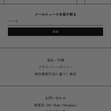
Billieのダイナミックな線画とイラストレーションスタ
イルによって、遊び心のあるオーストラリアが表現され
た作品となっています。
メールニュースを受け取る
メール
素材
登録
ジクレー印刷
マット紙(坪量190g)、長期保存性に適した品質のインク
を使用。
返品／交換
サイズ
プライバシーポリシー
A3 - 297 x 420mm
特定商取引法に基づく表記
お問い合わせ
直営店-JAU Shop Tomigaya-