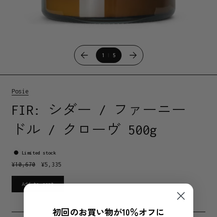
1
5
Posie
FIR: シダー / ファーニー
ドル / クローヴ 500g
Limited stock
¥
10,670
¥
5,335
Add to cart
初回のお買い物が10％オフに