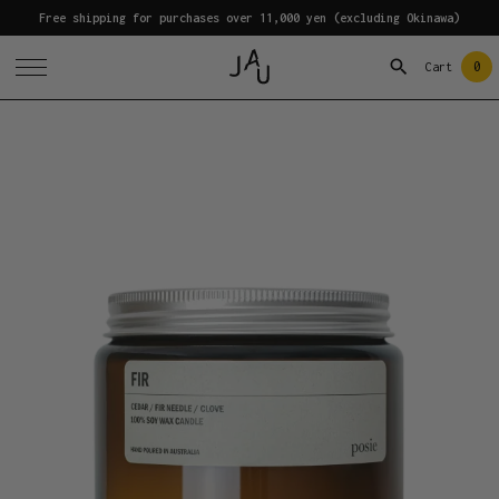
Free shipping for purchases over 11,000 yen (excluding Okinawa)
0
Cart