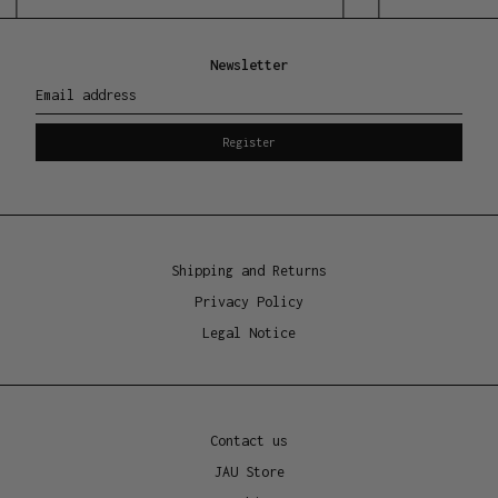
500g / (17oz.)
Newsletter
Burn time: approx. 60 hours
Email address
Manufacture location
Register
Byron Bay, Australia
Shipping and Returns
Privacy Policy
Legal Notice
Contact us
JAU Store