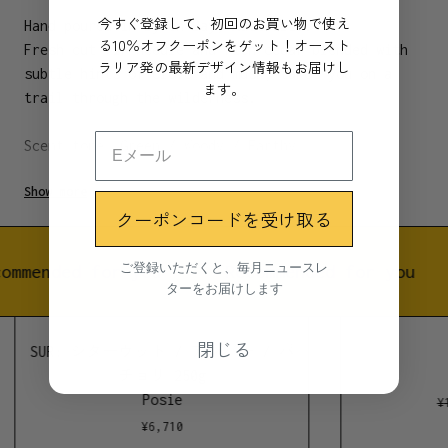
今すぐ登録して、初回のお買い物で使え
Hand poured in Byron Bay, Australia.
る10％オフクーポンをゲット！オースト
Fresh cut fir needle and rich cedar blended with
ラリア発の最新デザイン情報もお届けし
subtle hints of clove and musk, takes you on a
ます。
trail through the wilderness.
Scent tone: Green / Woody / Earthy
Show more
Natural 100% soy wax candle set in an amber glass
クーポンコードを受け取る
jar, topped with an aluminium screw top lid.
ご登録いただくと、毎月ニュースレ
ommended for you
Recommended for you
Materials
ターをお届けします
100% natural soy wax, premium grade phthalate free
fragrance oils, essential oils, natural fibre
閉じる
SUR: シダーウッド / アンバー / パ
waxed cotton wick.
チョリ 250g
Posie
¥
1
Dimensions
¥
6,710
11cm x 11cm x 8.5cm