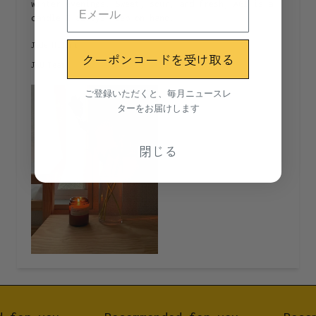
winter evenings. Sweet, sour, and fresh, AGI is a
純量 250g
candle I always keep on hand.
燃焼時間 約35〜40時間
Jade Midori
クーポンコードを受け取る
JAU Team
製造地
ご登録いただくと、毎月ニュースレ
ターをお届けします
バイロンベイ、オーストラリア
閉じる