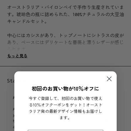
オーストラリア・バイロンベイで手作り生産されていま
す。琥珀色の瓶に詰められた、100%ナチュラルの大豆油
キャンドルセット。
中心にはカシスがあり、トップノートにシトラスの皮が
あり、ベースにはデリケートな薔薇と漂うレザーが感じ
られます。
もっと見る
香りのトーン： リッチ / 洗練された / フレッシュ
素材
Staff Review
初回のお買い物が10％オフに
キャンドルには100%ナチュラルの大豆油でつくられたプ
レミアムグレードのフレグランスオイルとエッセンシャ
A year round favourite
今すぐ登録して、初回のお買い物で使え
ルオイル、芯には天然繊維のコットンを使用。
る10％オフクーポンをゲット！オースト
AGI is a versatile scent, perfect for any time of
ラリア発の最新デザイン情報もお届けし
year, day or night. The crisp citrus notes cut
ます。
サイズ
through humid summer days, while the rich leather
and blackcurrant offer a grounding warmth for
幅 7cm × 高さ9cm