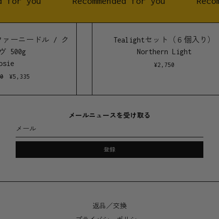
 for you
Recommended for you
Recom
 ファーニードル / ク
Tealightセット（６個入り）
 500g
Northern Light
sie
¥
2,750
0
¥
5,335
メールニュースを受け取る
メール
登録
返品／交換