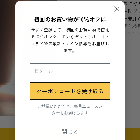
底部の貯水スペースにや
の過程で土の乾燥を防ぎ
初回のお買い物が10％オフに
貯水スペースには通気用
れることを助け、劣化や
今すぐ登録して、初回のお買い物で使え
また、底が丸くなってい
る10％オフクーポンをゲット！オースト
もっと見る
き、通常の鉢では見られ
ラリア発の最新デザイン情報もお届けし
ます。
*植物は別売りです。
素材
アルミニウム
クーポンコードを受け取る
サイズ
ご登録いただくと、毎月ニュースレ
⊘250 x 225mm
ターをお届けします
閉じる