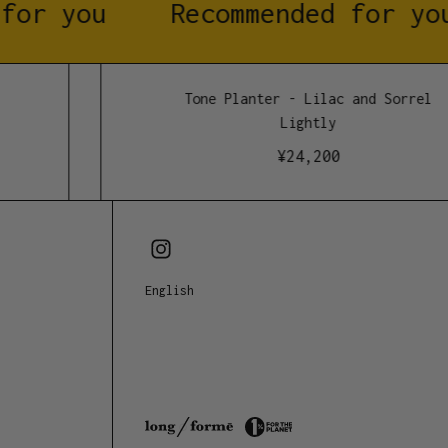
for you
Recommended for you
Tone Planter - Lilac and Sorrel
Lightly
¥
24,200
English