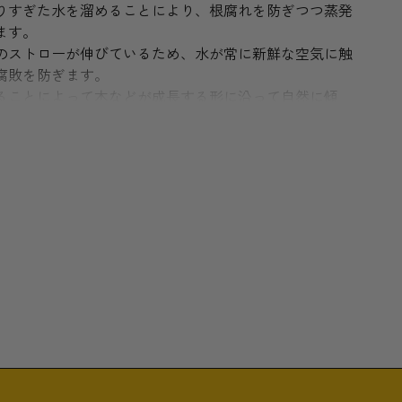
りすぎた水を溜めることにより、根腐れを防ぎつつ蒸発
ます。
のストローが伸びているため、水が常に新鮮な空気に触
腐敗を防ぎます。
ることによって木などが成長する形に沿って自然に傾
ない生育をお楽しみいただけることでしょう。