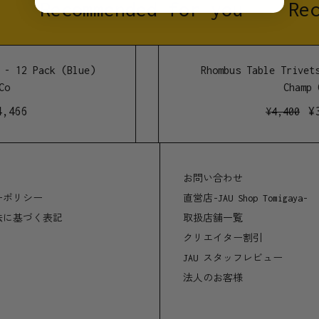
Recommended for you
Rec
製造地
オーストラリア、メルボ
- 12 Pack (Blue)
Rhombus Table Trivets 
o
Champ C
,466
¥
3
¥
4,400
お問い合わせ
ーポリシー
直営店-JAU Shop Tomigaya-
法に基づく表記
取扱店舗一覧
クリエイター割引
JAU スタッフレビュー
法人のお客様