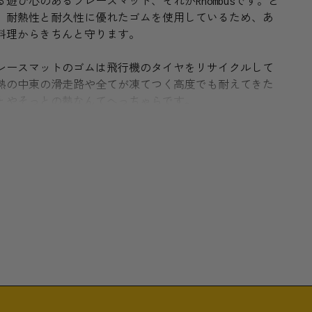
遊び心のあるプレースマット、それがRhombusです。と
、耐熱性と耐久性に優れたゴムを使用しているため、あ
料理からきちんと守ります。
レースマットのゴムは飛行機のタイヤをリサイクルして
熱の中東の滑走路や全てが凍てつく高度でも耐えてきた
とやそっとの熱なんてへっちゃらです。
わせてコースターにしたり鍋敷きにしたり、はたまたデ
てみたり。他のカラーとの組み合わせも楽しいでしょ
の食卓をを作ってみてください。
機のタイヤ