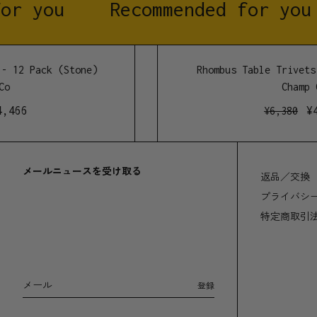
or you
Recommended for you
 12 Pack (Stone)
Rhombus Table Trivets 
o
Champ C
,466
¥
4
¥
6,380
メールニュースを受け取る
返品／交換
プライバシ
特定商取引
メール
登録