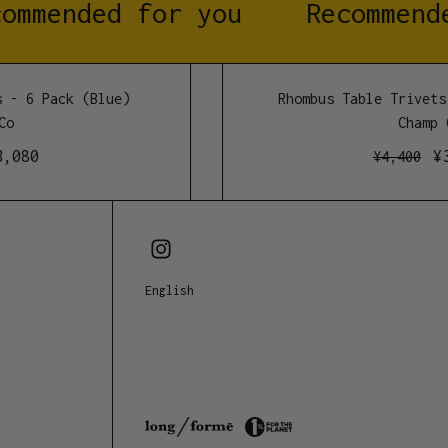
ommended for you
Recommende
ルン
- 6 Pack (Blue)
Rhombus Table Trivets 
o
Champ C
,080
¥
3
¥
4,400
English