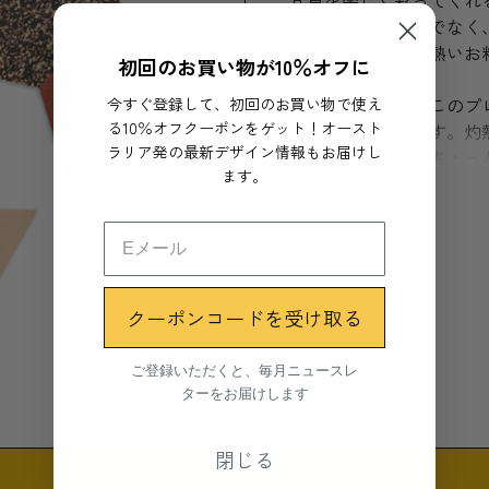
食卓を楽しく彩ってくれる
っても可愛いだけでなく
なたのテーブルを熱いお
初回のお買い物が10％オフに
今すぐ登録して、初回のお買い物で使え
それもそのはず、このプ
る10％オフクーポンをゲット！オースト
使用しているんです。灼
ラリア発の最新デザイン情報もお届けし
タイヤですから、ちょっ
ます。
もっと見る
パーツをお好きに組み合
コレーションとして置い
う。皆さんのオリジナル
クーポンコードを受け取る
素材
使用されなくなった飛行
ご登録いただくと、毎月ニュースレ
ゴム製品制作時の端材
ターをお届けします
サイズ
閉じる
6.5cm x 9.5cm