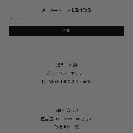
25 x 33cm
メールニュースを受け取る
メール
製造地
Designed and packaged in Australia, assembled in
登録
China.
返品／交換
プライバシーポリシー
特定商取引法に基づく表記
お問い合わせ
直営店-JAU Shop Tomigaya-
取扱店舗一覧