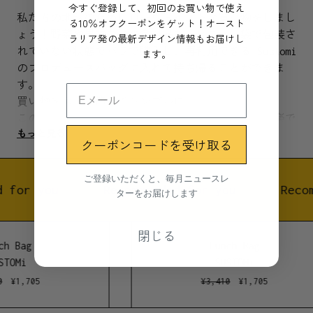
今すぐ登録して、初回のお買い物で使え
私たちの地球のためにローウェイストな買い物をしまし
る10％オフクーポンをゲット！オースト
ょう！野菜や果物などの食料品を、ビニール袋で包装さ
ラリア発の最新デザイン情報もお届けし
れていない状態でバラで購入し、再利用できる Sustomi
ます。
のプロデュースバッグに入れて持ち帰ることができま
す。
買い物をもっと簡単でシンプルに。
このプロデュースバッグはとても軽量で持ち運びが楽で
もっと見る
す。 Sustomiの可愛いプリントを見れば、環境に配慮し
クーポンコードを受け取る
たライフスタイルがきっと楽しくなります。
ご登録いただくと、毎月ニュースレ
 for you
Recommended for you
Recom
素材
ターをお届けします
リサイクルされたPETメッシュとプリントされた生地、
ナイロン紐と留め具。
閉じる
h Bag
Lunch Bag
測量が簡単になるよう40gの測量タグがサイドに付いて
TOMi
SUSTOMi
います。
¥
1,705
¥
3,410
¥
1,705
サイズ