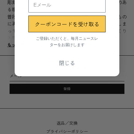
彫刻と身近な工業用工具の要素を融合させ、遊び心のあ
る曖昧さを具現化しています。
普段は目立つことのない必需品を、高度に彫刻的なもの
クーポンコードを受け取る
に再構築させました。これはキッチンの引き出しにしま
っておくものではなく、この大胆なフォルムをじっくり
ご登録いただくと、毎月ニュースレ
と鑑賞するものなのです。
ターをお届けします
もっと見る
本製品は、シドニーにある小さな鋳造工場で製造されて
います。ロストワックス製法という何世紀も続く技法を
閉じる
用いています。豊かで黒く変色しにくい表面を作るため
メールニュースを受け取る
に、熱を加えてパティナ（緑青）させ、ワックスでコー
メール
ティングし密封する工程がブランドの印を刻印する前に
行われています。
登録
この長時間に渡る製造工程は、イギリスを代表する偉大
な彫刻家ヘンリー・ムーアが戦後の記念碑などを手がけ
たブロンズ作品に用いたものを再現しています。
返品／交換
鋳造と仕上げ加工の性質上、一つひとつにわずかな違い
や、製品により異なる若干の波紋や窪みが生じることが
プライバシーポリシー