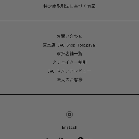
ございます。独自の仕上げは、時間とともに酸化して独
特定商取引法に基づく表記
特の味を出します。そのままお使い頂いてももちろん良
いですし、元の輝きを取り戻したい場合は市販のメタル
ポリッシュをご使用下さい。
お問い合わせ
オーストラリア・シドニーにて製造、仕上げ、磨き上げ
直営店-JAU Shop Tomigaya-
をしております。
取扱店舗一覧
クリエイター割引
素材
JAU スタッフレビュー
青銅
法人のお客様
サイズ
120mm(高さ)×36mm(奥行)×36mm(幅)
382g
English
製造地