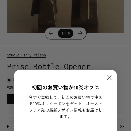
1
5
Studio Henry Wilson
Prise Bottle Opener
低在庫
初回のお買い物が10％オフに
¥
28,600
今すぐ登録して、初回のお買い物で使え
カートに追加する
る10％オフクーポンをゲット！オースト
ラリア発の最新デザイン情報もお届けし
ます。
Prise Bronze Bottle Openerは、ミッドセンチュリーの