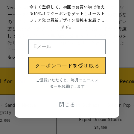
今すぐ登録して、初回のお買い物で使え
Vera Small Vaseはゴブレットを模して造られたフラワ
る10％オフクーポンをゲット！オースト
ーベースです。儀式で使われそうな、どこか荘厳な形な
ラリア発の最新デザイン情報もお届けし
のにポップな色遣いが施されています。手に取りやすい
ます。
遊び心のあるデザインでありつつも実用性を細かく考慮
して造られている当製品は、普遍的で長く使えるものを
作りたいというLightlyの15年の歴史を象徴しているよ
うでもあります。
もっと見る
クーポンコードを受け取る
Lightlyの基礎となっている実用性はもちろん、Veraは
どんな部屋にもマッチする調和やバランスを持っていま
す。生活を良くし、空間をより豊かにするというブラン
ご登録いただくと、毎月ニュースレ
 for you
Recommended for you
Recom
ターをお届けします
ドコンセプトで、あなたの生活をよりクリエイティブで
楽しいものにしてくれることでしょう。
閉じる
- Sand - Medium
Squirt Budvase - Colour Pop 
オーストラリア製ゴブレットベース。スピンメタル。粉
ghtly
Yellow
体塗装。室内屋外両用。Cindy-Lee Davies 2019デザイ
Piped Dream Studio
2,000
ン。
¥
5,500