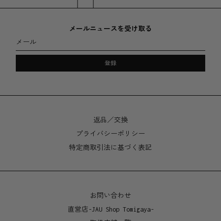
素材
パウダーコートアルミニウム
メールニュースを受け取る
メール
サイズ
登録
200 x 175mm
排水穴無し
返品／交換
プライバシーポリシー
特定商取引法に基づく表記
お問い合わせ
直営店-JAU Shop Tomigaya-