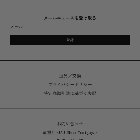
サイズ
直径 150 x 高さ 210mm
メールニュースを受け取る
メール
水抜き穴直径 7mm
登録
返品／交換
プライバシーポリシー
特定商取引法に基づく表記
お問い合わせ
直営店-JAU Shop Tomigaya-