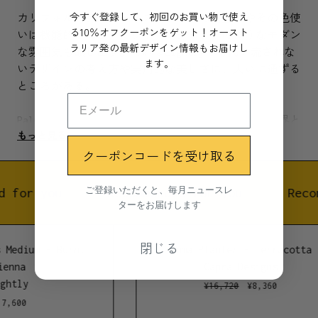
今すぐ登録して、初回のお買い物で使え
カリフォルニア州パームスプリングの街並みやその色使
る10％オフクーポンをゲット！オースト
いは機能的であり、ミッドセンチュリーのようなモダン
ラリア発の最新デザイン情報もお届けし
な雰囲気も醸し出す。それはLightlyの時代に流されな
ます。
いデザインの考え方や実用的な美しさに、大いに通ずる
ところがある。
Palm Springs planterの色合いや形は、まるで自然界と
もっと見る
人工的な世界の間を自由に旅しているかのようである。
クーポンコードを受け取る
スピン加工された金属にパウダーコーティングを施して
製作されている。室内でも屋外でも使用が可能だ。
ご登録いただくと、毎月ニュースレ
d for you
Recommended for you
Reco
ターをお届けします
シンディ・リー・デイビスがLightlyのために2016年に
デザインした。
閉じる
 Medium - Burnt
Roma Planter - Terracotta
素材
enna
Capra Designs
ghtly
パウダーコートアルミニウム
¥
16,720
¥
8,360
7,600