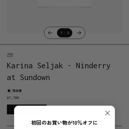
1
2
JAU
Karina Seljak - Ninderry
at Sundown
低在庫
¥
7,700
カートに追加する
初回のお買い物が10％オフに