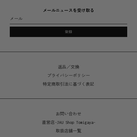
素材
メールニュースを受け取る
ジクレー印刷
メール
マット紙(坪量190g)、長期保存性に適した品質のインク
を使用。
登録
サイズ
A3 - 297 x 420mm
返品／交換
プライバシーポリシー
特定商取引法に基づく表記
お問い合わせ
直営店-JAU Shop Tomigaya-
取扱店舗一覧