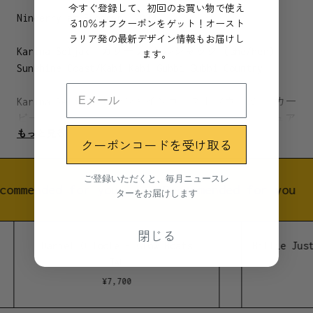
今すぐ登録して、初回のお買い物で使え
Ninderry at Sundown, 2020
る10％オフクーポンをゲット！オースト
ラリア発の最新デザイン情報もお届けし
Karina Seljak カリーナ セルジャック (she/her)
ます。
Sunshine Coast/Kabi Kabi Gubbi Gubbi Country
Karina Seljakはサンシャインコースト /カービー カー
ビー ガービー ガービーを拠点に活動しているビジュア
もっと見る
ル、テキスタイルアーティストです。Karinaの作品に
クーポンコードを受け取る
は、地球から感じられる目には見えないエネルギーが、
儚げなソフトパステルの風景画として描かれています。
ご登録いただくと、毎月ニュースレ
緩やかに掛けられた布、球体、器のシンボルを指を使っ
commended for you
Recommended for you
ターをお届けします
てぼかすことで、Karina自身から湧き上がる彼女の潜在
意識の様々な感情をアートに実在性を持って映し出して
閉じる
います。
Daniel O'Toole - Glow Boats
Billie Just
環境に対する探求は、彼女が主に描いているテーマであ
JAU
り、波の波紋や月の出など、自然な一瞬をアートで表現
¥
7,700
しています。