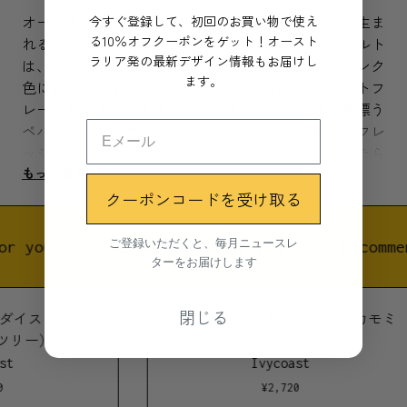
今すぐ登録して、初回のお買い物で使え
オーストラリア西ビクトリア州で自然の太陽の下で生ま
る10％オフクーポンをゲット！オースト
れる、ミネラル・カルシウム豊富なオーガニックソルト
ラリア発の最新デザイン情報もお届けし
は、何千年もの間古代の地下塩水と調和し、淡いピンク
ます。
色に彩られます。天然の成分から生まれたこのソルトフ
レークと、まんまるポピーシードが加わり、清涼感漂う
ペパーミントの香りが広がるスクラブせっけん。リフレ
ッシュ、リラクゼーション、そして活力アップをもたら
もっと見る
す、爽快感満点の体験をお楽しみください。
クーポンコードを受け取る
ブルークレイ、通称”セルビアの青い粘土”は、シリカ、
カルシウム、マグネシウム、カリウム、ナトリウム、鉄
ご登録いただくと、毎月ニュースレ
or you
Recommended for you
Recomme
ターをお届けします
分を豊富に含む鉱物です。シベリアの湖で育まれたこの
青い粘土は、世界的にも類まれな青色を誇り、その希少
性と栄養価の高さが注目されています。
閉じる
ラダイス（ユーカ
CBDせっけん - サンライト（カモミ
ツリー）
ール）
st
Ivycoast
Byron Bayの名前の由来:
¥
2,720
オーストラリア ニューサウスウェールズ州、最東端に