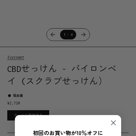
1
4
Ivycoast
CBDせっけん - バイロンベ
イ (スクラブせっけん）
低在庫
¥
2,720
カートに追加する
初回のお買い物が10％オフに