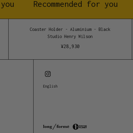
you
Recommended for you
Coaster Holder - Aluminium - Black
Studio Henry Wilson
¥
28,930
English
ニー