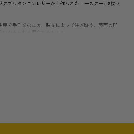
ジタブルタンニンレザーから作られたコースターが8枚セ
rは、少量生産で手作業のため、製品によって注ぎ跡や、表面の凹
な違いがみられる場合があります。
化して、完成時の仕上げより黒くなり、独特なパティナ
わせて、高品質な金属磨きで輝きを取り戻すことも可能
rは、シドニー・オーストラリアにて製造、仕上げ、研磨を行って
の特性上、製品をお届けした際に若干の変色、傷、擦れ
ます。また、年月や使用過程を重ねるにつれて、革の風
きます。
で、何世代にも渡り使い続けることができる製品です。
き
(直径)