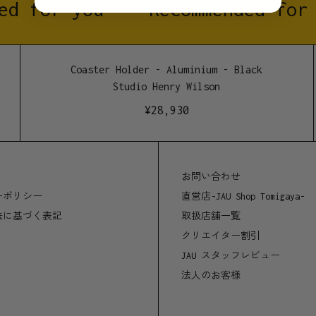
d for you
Recommended for 
素材
真鍮
Coaster Holder - Aluminium - Black
タンレザー
Studio Henry Wilson
¥
28,930
サイズ
H48 W105 D40(mm)
重さ650g
お問い合わせ
製造地
ーポリシー
直営店-JAU Shop Tomigaya-
法に基づく表記
取扱店舗一覧
オーストラリア 、シド
クリエイター割引
JAU スタッフレビュー
法人のお客様