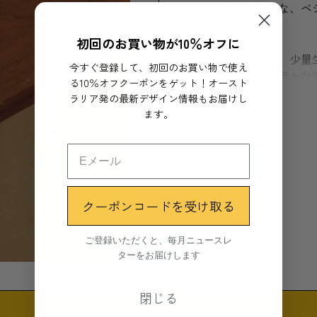
をした厚手で丈夫な、ベ
ット付きです。
初回のお買い物が10％オフに
Coaster Holde
今すぐ登録して、初回のお買い物で使え
みなど、1点1点、僅か
る10％オフクーポンをゲット！オースト
もっと見る
時間の経過とともに、酸
ラリア発の最新デザイン情報もお届けし
が現れます。お好みに合
ます。
です。
Coaster Holde
います。
クーポンコードを受け取る
コースターについて、革
が見られる場合がござい
ご登録いただくと、毎月ニュースレ
合いや個性が変化してい
ターをお届けします
丁寧に手入れをすること
閉じる
レザーコースター 8枚付
レザーコースター：85mm