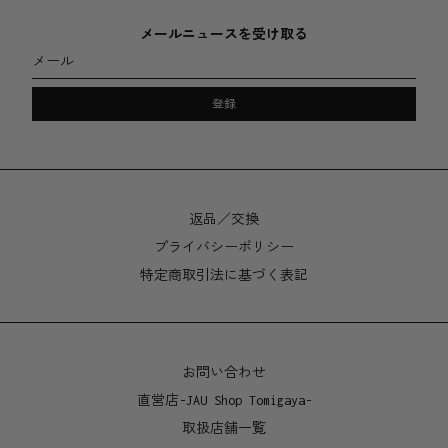
サイズ
メールニュースを受け取る
S - 125 x 78 x 30 mm
メール
M - 200 x 125 x 30 mm
L - 290 x 180 x 30 mm
登録
製造地
オーストラリア、メルボルン
返品／交換
プライバシーポリシー
特定商取引法に基づく表記
お問い合わせ
直営店-JAU Shop Tomigaya-
取扱店舗一覧