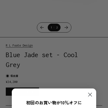
1
2
R L Foote Design
Blue Jade set - Cool
Grey
低在庫
¥
24,200
カートに追加する
初回のお買い物が10％オフに