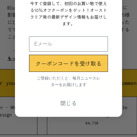
今すぐ登録して、初回のお買い物で使え
Blue Jadeのシリーズは北欧の色合いと日本の機能性に
る10％オフクーポンをゲット！オースト
影響されて作られた製品で、それぞれの皿がパズルの様
ラリア発の最新デザイン情報もお届けし
にぴったりとくっ付く様子は現代の綺麗な食卓にぴった
ます。
りです。色違いの製品と交換したり組み合わせたりする
こともできます。
- 高火度磁気 インペリアルポーセリン
もっと見る
クーポンコードを受け取る
- 粘土
ご登録いただくと、毎月ニュースレ
- 食器洗い機可
r you
Recommended for you
Recommen
ターをお届けします
- オーストラリア、メルボルンで手づくり
閉じる
r - White
Diamond - Salt Cellar - White
素材
esign
R L Foote Design
高温強化インペリアルポーセリン
¥
4,730