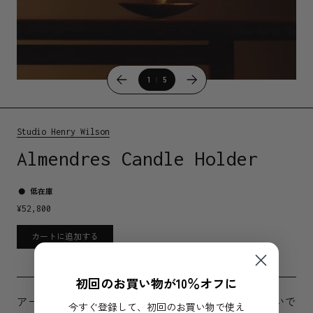
1
5
Studio Henry Wilson
Almendres Candle Holder
低在庫
¥
52,800
カートに追加する
初回のお買い物が10％オフに
アーメンドレスキャンドルホルダーは真鍮を型に注いで
今すぐ登録して、初回のお買い物で使え