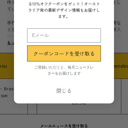
作られており、横から見るとアーモンドのような形をし
る10％オフクーポンをゲット！オースト
ているのが特徴です。
ラリア発の最新デザイン情報もお届けし
ます。
手作業で少量ずつ生産されているため、製品により異な
る若干の波紋や窪みが生じることがございます。ご購入
時には輝きを放っておりますが、時間とともに酸化して
もっと見る
独特の味を出します。そのままお使い頂いてももちろん
良いですし、元の輝きを取り戻したい場合は市販のメタ
クーポンコードを受け取る
ルポリッシュをご使用下さい。
ou
Recommended for you
Recommended
ご登録いただくと、毎月ニュースレ
ターをお届けします
素材
真鍮
- Brass
Trio Candle Holder - Brass
閉じる
son
Studio Henry Wilson
サイズ
¥
60,940
110(直径) x 27(高さ)mm
製造地
メールニュースを受け取る