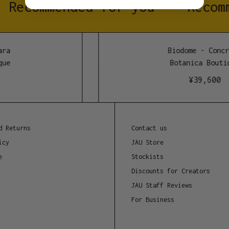
Recommended for you
Recomm
ra
Biodome - Concre
ue
Botanica Boutiq
¥
39,600
d Returns
Contact us
icy
JAU Store
e
Stockists
Discounts for Creators
JAU Staff Reviews
For Business