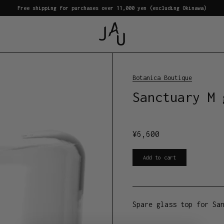
Free shipping for purchases over 11,000 yen (excluding Okinawa)
Botanica Boutique
Sanctuary M 
¥
6,600
Add to cart
Spare glass top for Sa