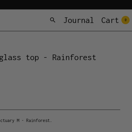
Journal
Cart
0
glass top - Rainforest
nctuary M - Rainforest.