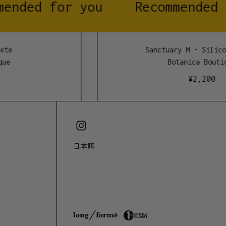
ended for you
Recommended 
te
Sanctuary M - Silicon
ue
Botanica Boutiq
¥
2,200
日本語