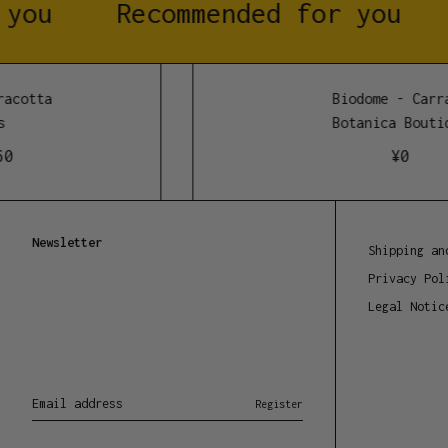
you
Recommended for you
acotta
Biodome - Carra
Botanica Boutiq
0
¥
0
Newsletter
Shipping an
Privacy Pol
Legal Notic
Email address
Register