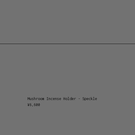
Mushroom Incense Holder - Speckle
¥
6,600