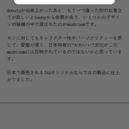
donutsが出来上がったあと、もう一つ違った形のお香立
てが欲しいとSonnyから依頼があり、いくつかのデザイ
ンの候補の中で選ばれたのがmushroomです。
モノに対してもキャラクター性やパーソナリティーを感
じて、愛着が湧く、日本特有の”かわいい”文化がこの
mushroomには反映されているのではないかと思っていま
す。
日本で販売されるJAUオリジナルならではの製品に仕上
がりました。