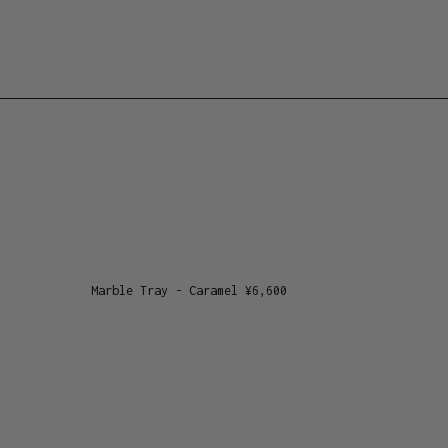
Marble Tray - Caramel
¥
6,600