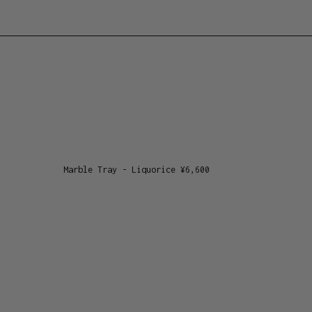
Marble Tray - Liquorice
¥
6,600