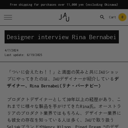
Free shipping for purchases over 11,000 yen (excluding Okinawa)
0
Cart
Designer interview Rina Bernabei
4/7/2024
Last update:
6/19/2025
「ついに会えたわ！！」と満面の笑みと共にJAUショッ
プにやってきたのは、JAUデザイナーが紹介している
デ
ザイナー、Rina Bernabei(リナ・バーナビー)
プロダクトデザイナーとして30年以上の経歴があり、こ
れまでに様々な製品を手がけてきたRina氏。オーストラ
リアのプロダクト業界ではもちろん、デザイナー業界に
も彼女の存在を知っている人は多く、JAUで取り扱う
Seljakブランドや
Henry Wilson
,
Piped Dream
のデザ
10